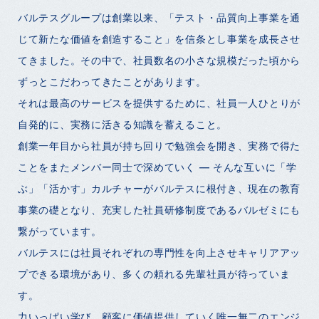
バルテスグループは創業以来、「テスト・品質向上事業を通
じて新たな価値を創造すること」を信条とし事業を成長させ
てきました。その中で、社員数名の小さな規模だった頃から
ずっとこだわってきたことがあります。
それは最高のサービスを提供するために、社員一人ひとりが
自発的に、実務に活きる知識を蓄えること。
創業一年目から社員が持ち回りで勉強会を開き、実務で得た
ことをまたメンバー同士で深めていく ― そんな互いに「学
ぶ」「活かす」カルチャーがバルテスに根付き、現在の教育
事業の礎となり、充実した社員研修制度であるバルゼミにも
繋がっています。
バルテスには社員それぞれの専門性を向上させキャリアアッ
プできる環境があり、多くの頼れる先輩社員が待っていま
す。
力いっぱい学び、顧客に価値提供していく唯一無二のエンジ